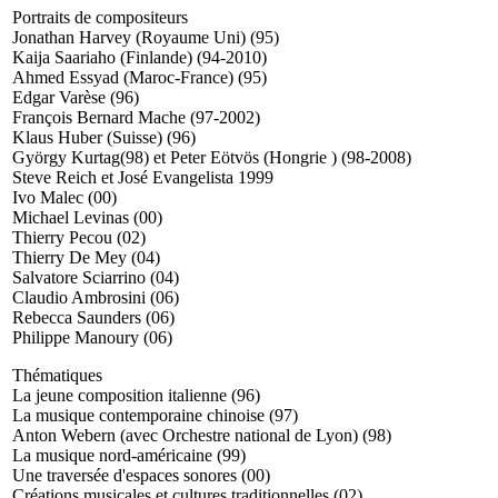
Portraits de compositeurs
Jonathan Harvey (Royaume Uni) (95)
Kaija Saariaho (Finlande) (94-2010)
Ahmed Essyad (Maroc-France) (95)
Edgar Varèse (96)
François Bernard Mache (97-2002)
Klaus Huber (Suisse) (96)
György Kurtag(98) et Peter Eötvös (Hongrie ) (98-2008)
Steve Reich et José Evangelista 1999
Ivo Malec (00)
Michael Levinas (00)
Thierry Pecou (02)
Thierry De Mey (04)
Salvatore Sciarrino (04)
Claudio Ambrosini (06)
Rebecca Saunders (06)
Philippe Manoury (06)
Thématiques
La jeune composition italienne (96)
La musique contemporaine chinoise (97)
Anton Webern (avec Orchestre national de Lyon) (98)
La musique nord-américaine (99)
Une traversée d'espaces sonores (00)
Créations musicales et cultures traditionnelles (02)